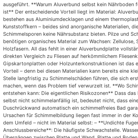
ausgeführt. **Warum Aluverbund selbst kein Nährboden 
ist** Der entscheidende Vorteil liegt im Material: Aluverb
bestehen aus Aluminiumdecklagen und einem thermoplas
Kunststoffkern – beides sind anorganische Materialien, di
Schimmelsporen keine Nährsubstanz bieten. Pilze und S
benötigen organisches Material zum Wachsen: Zellulose, 
Holzfasern. All das fehlt in einer Aluverbundplatte vollstä
direkten Vergleich zu Fliesen auf herkömmlichem Fliesenk
Gipskartonplatten oder Holzunterkonstruktionen ist das e
Vorteil – denn bei diesen Materialien kann bereits eine kl
Stelle langfristig zu Schimmelschäden führen, die sich ers
machen, wenn das Problem tief verwurzelt ist. **Wo Sch
entstehen kann: Die eigentlichen Risikozonen** Dass das 
selbst nicht schimmelanfällig ist, bedeutet nicht, dass ei
Duschrückwand automatisch ein schimmelfreies Bad garan
Ursachen für Schimmelbildung liegen fast immer in der K
dem Umfeld – nicht im Material selbst: – **Undichte Fuge
Anschlussbereiche**: Die häufigste Schwachstelle. Wasser
Übergängen zwischen Platte und Wand, Platte und Boden 