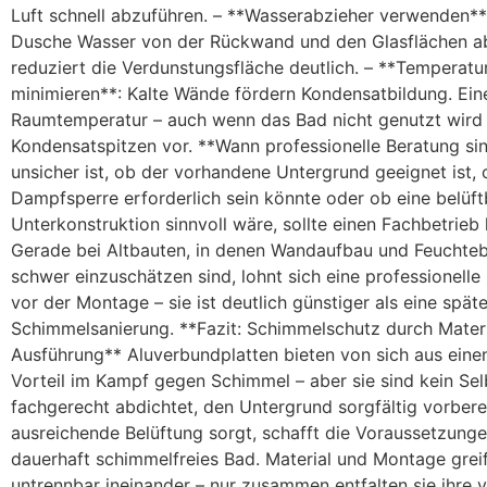
Luft schnell abzuführen. – **Wasserabzieher verwenden**
Dusche Wasser von der Rückwand und den Glasflächen ab
reduziert die Verdunstungsfläche deutlich. – **Temperatu
minimieren**: Kalte Wände fördern Kondensatbildung. Ein
Raumtemperatur – auch wenn das Bad nicht genutzt wird
Kondensatspitzen vor. **Wann professionelle Beratung sin
unsicher ist, ob der vorhandene Untergrund geeignet ist, 
Dampfsperre erforderlich sein könnte oder ob eine belüft
Unterkonstruktion sinnvoll wäre, sollte einen Fachbetrieb
Gerade bei Altbauten, in denen Wandaufbau und Feuchte
schwer einzuschätzen sind, lohnt sich eine professionelle
vor der Montage – sie ist deutlich günstiger als eine spät
Schimmelsanierung. **Fazit: Schimmelschutz durch Mater
Ausführung** Aluverbundplatten bieten von sich aus einen
Vorteil im Kampf gegen Schimmel – aber sie sind kein Sel
fachgerecht abdichtet, den Untergrund sorgfältig vorberei
ausreichende Belüftung sorgt, schafft die Voraussetzunge
dauerhaft schimmelfreies Bad. Material und Montage grei
untrennbar ineinander – nur zusammen entfalten sie ihre v