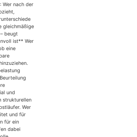
: Wer nach der
zieht,
runterschiede
e gleichmäßige
 – beugt
nvoll ist** Wer
ob eine
bare
 hinzuziehen.
belastung
 Beurteilung
ere
ial und
 strukturellen
bstläufer. Wer
tet und für
n für ein
fen dabei
olle