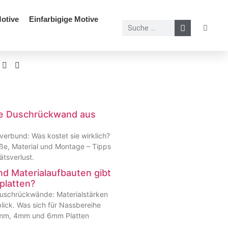
otive
Einfarbigige Motive
ine Duschrückwand aus
erbund: Was kostet sie wirklich?
ße, Material und Montage – Tipps
tsverlust.
d Materialaufbauten gibt
platten?
Duschrückwände: Materialstärken
ick. Was sich für Nassbereihe
 3mm, 4mm und 6mm Platten