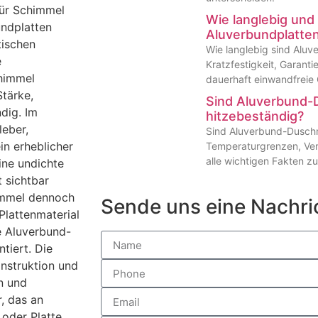
für Schimmel
Wie langlebig und 
undplatten
Aluverbundplatte
tischen
Wie langlebig sind Alu
e
Kratzfestigkeit, Garanti
chimmel
dauerhaft einwandfreie
Stärke,
Sind Aluverbund
ndig. Im
hitzebeständig?
leber,
Sind Aluverbund-Dusch
in erheblicher
Temperaturgrenzen, Ver
alle wichtigen Fakten zu
eine undichte
t sichtbar
immel dennoch
Sende uns eine Nachri
Plattenmaterial
ne Aluverbund-
tiert. Die
onstruktion und
n und
, das an
oder Platte