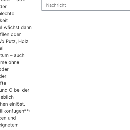
der
hlechte
keit
el wächst dann
filen oder
Wo Putz, Holz
ei
stum – auch
äume ohne
oder
der
fte
und O bei der
eblich
en einlöst.
ilikonfugen**:
ken und
eeignetem