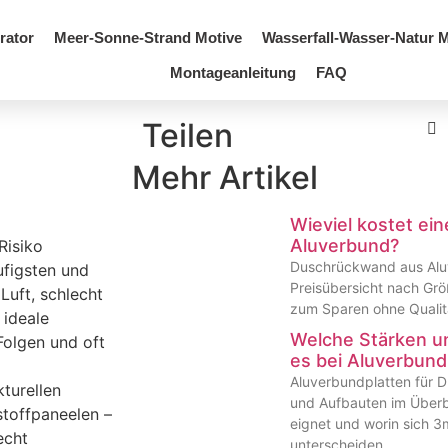
rator
Meer-Sonne-Strand Motive
Wasserfall-Wasser-Natur M
Montageanleitung
FAQ
Teilen
Mehr Artikel
Wieviel kostet e
Aluverbund?
Risiko
Duschrückwand aus Aluv
figsten und
Preisübersicht nach Grö
Luft, schlecht
zum Sparen ohne Qualitä
 ideale
Welche Stärken un
Folgen und oft
es bei Aluverbund
Aluverbundplatten für 
kturellen
und Aufbauten im Überbl
stoffpaneelen –
eignet und worin sich
echt
unterscheiden.