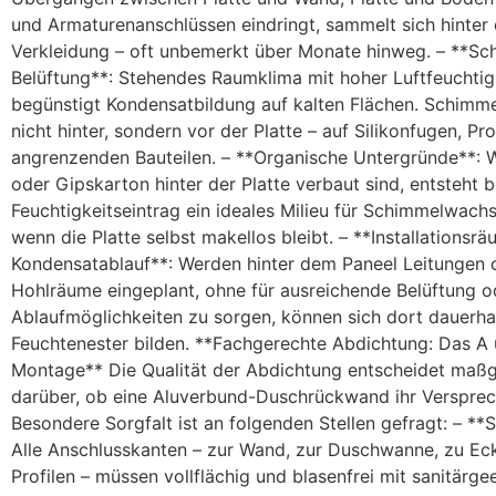
und Armaturenanschlüssen eindringt, sammelt sich hinter 
Verkleidung – oft unbemerkt über Monate hinweg. – **Sc
Belüftung**: Stehendes Raumklima mit hoher Luftfeuchtig
begünstigt Kondensatbildung auf kalten Flächen. Schimm
nicht hinter, sondern vor der Platte – auf Silikonfugen, Pro
angrenzenden Bauteilen. – **Organische Untergründe**: 
oder Gipskarton hinter der Platte verbaut sind, entsteht b
Feuchtigkeitseintrag ein ideales Milieu für Schimmelwach
wenn die Platte selbst makellos bleibt. – **Installationsr
Kondensatablauf**: Werden hinter dem Paneel Leitungen 
Hohlräume eingeplant, ohne für ausreichende Belüftung o
Ablaufmöglichkeiten zu sorgen, können sich dort dauerha
Feuchtenester bilden. **Fachgerechte Abdichtung: Das A 
Montage** Die Qualität der Abdichtung entscheidet maßg
darüber, ob eine Aluverbund-Duschrückwand ihr Versprech
Besondere Sorgfalt ist an folgenden Stellen gefragt: – **S
Alle Anschlusskanten – zur Wand, zur Duschwanne, zu Ec
Profilen – müssen vollflächig und blasenfrei mit sanitärg