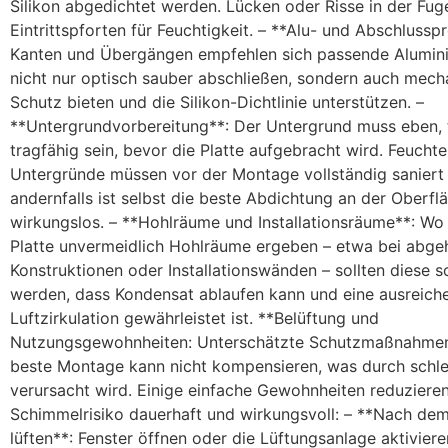
Silikon abgedichtet werden. Lücken oder Risse in der Fuge
Eintrittspforten für Feuchtigkeit. – **Alu- und Abschlusspr
Kanten und Übergängen empfehlen sich passende Aluminiu
nicht nur optisch sauber abschließen, sondern auch mech
Schutz bieten und die Silikon-Dichtlinie unterstützen. –
**Untergrundvorbereitung**: Der Untergrund muss eben,
tragfähig sein, bevor die Platte aufgebracht wird. Feuchte
Untergründe müssen vor der Montage vollständig saniert
andernfalls ist selbst die beste Abdichtung an der Oberflä
wirkungslos. – **Hohlräume und Installationsräume**: Wo 
Platte unvermeidlich Hohlräume ergeben – etwa bei abg
Konstruktionen oder Installationswänden – sollten diese s
werden, dass Kondensat ablaufen kann und eine ausreich
Luftzirkulation gewährleistet ist. **Belüftung und
Nutzungsgewohnheiten: Unterschätzte Schutzmaßnahmen*
beste Montage kann nicht kompensieren, was durch schle
verursacht wird. Einige einfache Gewohnheiten reduziere
Schimmelrisiko dauerhaft und wirkungsvoll: – **Nach de
lüften**: Fenster öffnen oder die Lüftungsanlage aktivier