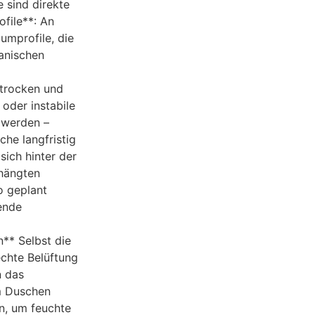
 sind direkte
ofile**: An
mprofile, die
anischen
 trocken und
 oder instabile
 werden –
che langfristig
sich hinter der
ehängten
o geplant
ende
* Selbst die
chte Belüftung
n das
m Duschen
en, um feuchte