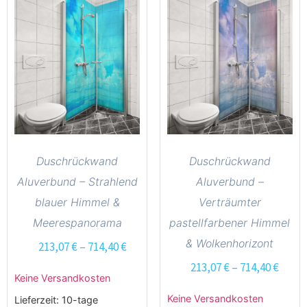
Duschrückwand
Duschrückwand
Aluverbund – Strahlend
Aluverbund –
blauer Himmel &
Verträumter
Meerespanorama
pastellfarbener Himmel
& Wolkenhorizont
213,07
€
–
714,40
€
213,07
€
–
714,40
€
Keine Versandkosten
Keine Versandkosten
Lieferzeit:
10-tage