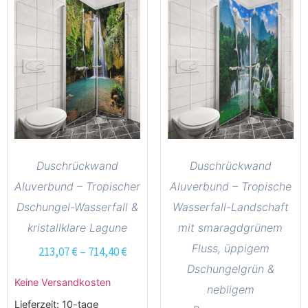
Duschrückwand
Duschrückwand
Aluverbund – Tropischer
Aluverbund – Tropische
Dschungel-Wasserfall &
Wasserfall-Landschaft
kristallklare Lagune
mit smaragdgrünem
Fluss, üppigem
213,07
€
–
714,40
€
Dschungelgrün &
Keine Versandkosten
nebligem
Lieferzeit:
10-tage