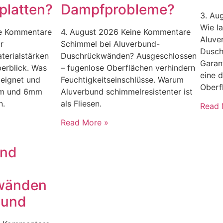
platten?
Dampfprobleme?
3. Au
Wie la
e Kommentare
4. August 2026
Keine Kommentare
Aluve
r
Schimmel bei Aluverbund-
Dusch
erialstärken
Duschrückwänden? Ausgeschlossen
Garan
erblick. Was
– fugenlose Oberflächen verhindern
eine 
 eignet und
Feuchtigkeitseinschlüsse. Warum
Oberf
mm und 6mm
Aluverbund schimmelresistenter ist
n.
als Fliesen.
Read 
Read More »
und
wänden
bund