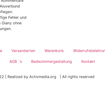
e Kommentare
Aluverbund
pflegen:
ufige Fehler und
n Glanz ohne
bungen.
e
Versandarten
Warenkorb
Widerrufsbelehru
AGB `s
Badezimmergestaltung
Kontakt
22 |
Realized by
Activmedia.org
|
All rights reserved