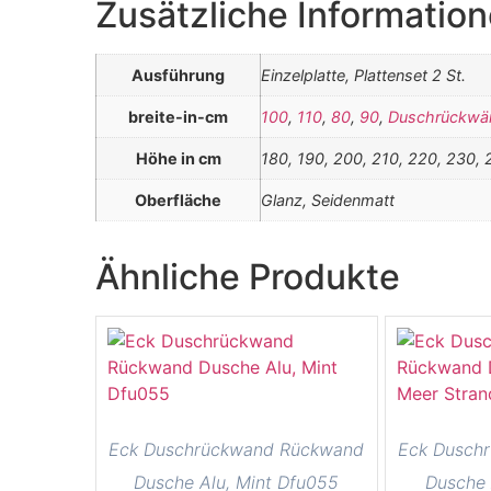
Zusätzliche Informatio
Ausführung
Einzelplatte, Plattenset 2 St.
breite-in-cm
100
,
110
,
80
,
90
,
Duschrückwä
Höhe in cm
180, 190, 200, 210, 220, 230, 
Oberfläche
Glanz, Seidenmatt
Ähnliche Produkte
Eck Duschrückwand Rückwand
Eck Dusch
Dusche Alu, Mint Dfu055
Dusche 