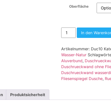
Oberfläche
In den Warenko
Artikelnummer:
Duc10
Kat
Wasser-Natur
Schlagwört
Aluverbund
,
Duschrueckwa
Duschrueckwand ohne Fli
Duschrueckwand wasserdi
Fliesenspiegel Dusche
,
Ru
en
Produktsicherheit