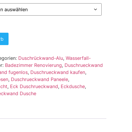
rb
egorien:
Duschrückwand-Alu
,
Wasserfall-
er:
Badezimmer Renovierung
,
Duschrueckwand
nd fugenlos
,
Duschrueckwand kaufen
,
esen
,
Duschrueckwand Paneele
,
cht
,
Eck Duschrueckwand
,
Eckdusche
,
eckwand Dusche