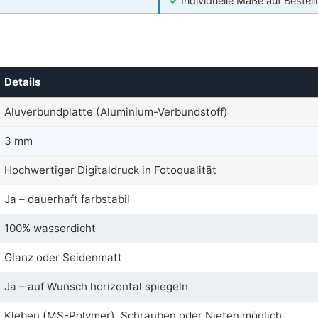
✓
Individuelle Maße auf Bestel
Details
Aluverbundplatte (Aluminium-Verbundstoff)
3 mm
Hochwertiger Digitaldruck in Fotoqualität
Ja – dauerhaft farbstabil
100% wasserdicht
Glanz oder Seidenmatt
Ja – auf Wunsch horizontal spiegeln
Kleben (MS-Polymer), Schrauben oder Nieten möglich