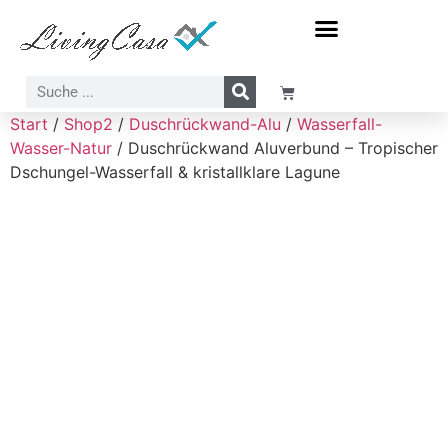
Meer-Sonne-Strand Motive
Wasserfall-Wasser-Natur Motive
Start
/
Shop2
/
Duschrückwand-Alu
/
Wasserfall-
Wasser-Natur
/ Duschrückwand Aluverbund – Tropischer
Dschungel-Wasserfall & kristallklare Lagune