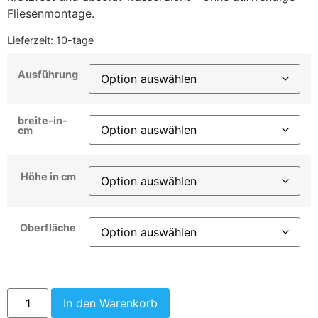
Fliesenmontage.
Lieferzeit:
10-tage
Ausführung
breite-in-
cm
Höhe in cm
Oberfläche
In den Warenkorb