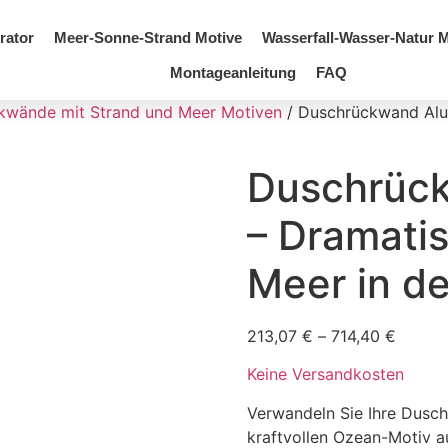
rator
Meer-Sonne-Strand Motive
Wasserfall-Wasser-Natur M
Montageanleitung
FAQ
kwände mit Strand und Meer Motiven
/ Duschrückwand Alu
Duschrüc
– Dramati
Meer in d
213,07
€
–
714,40
€
Keine Versandkosten
Verwandeln Sie Ihre Dusch
kraftvollen Ozean-Motiv a