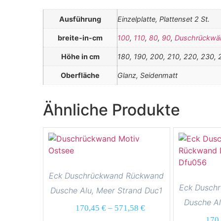
Ausführung
Einzelplatte, Plattenset 2 St.
breite-in-cm
100
,
110
,
80
,
90
,
Duschrückwä
Höhe in cm
180, 190, 200, 210, 220, 230, 
Oberfläche
Glanz, Seidenmatt
Ähnliche Produkte
Eck Duschrückwand Rückwand
Eck Dusch
Dusche Alu, Meer Strand Duc1
Dusche Al
170,45
€
–
571,58
€
170