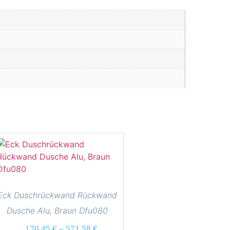
Eck Duschrückwand Rückwand
Dusche Alu, Braun Dfu080
170,45
€
–
571,58
€