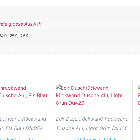
nde grosse Auswahl
240, 250, 260
rückwand Rückwand
Eck Duschrückwand Rückwand
u, Eis Blau Dfu056
Dusche Alu, Light Grün Du426
,45
€
–
571,58
€
170,45
€
–
571,58
€