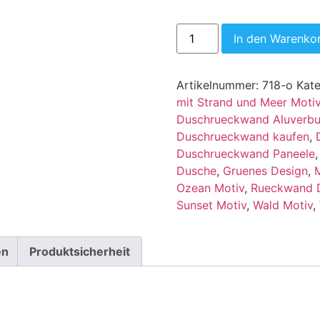
In den Warenko
Artikelnummer:
718-o
Kat
mit Strand und Meer Moti
Duschrueckwand Aluverb
Duschrueckwand kaufen
,
Duschrueckwand Paneele
Dusche
,
Gruenes Design
,
Ozean Motiv
,
Rueckwand 
Sunset Motiv
,
Wald Motiv
,
en
Produktsicherheit