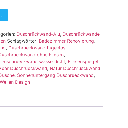
rb
egorien:
Duschrückwand-Alu
,
Duschrückwände
ven
Schlagwörter:
Badezimmer Renovierung
,
und
,
Duschrueckwand fugenlos
,
Duschrueckwand ohne Fliesen
,
,
Duschrueckwand wasserdicht
,
Fliesenspiegel
Meer Duschrueckwand
,
Natur Duschrueckwand
,
Dusche
,
Sonnenuntergang Duschrueckwand
,
Wellen Design