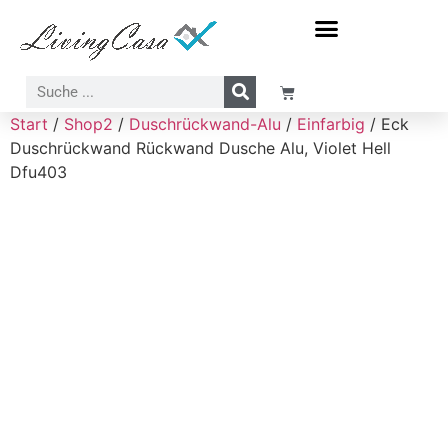
Meer-Sonne-Strand Motive
Wasserfall-Wasser-Natur Motive
Start
/
Shop2
/
Duschrückwand-Alu
/
Einfarbig
/ Eck
Duschrückwand Rückwand Dusche Alu, Violet Hell
Dfu403