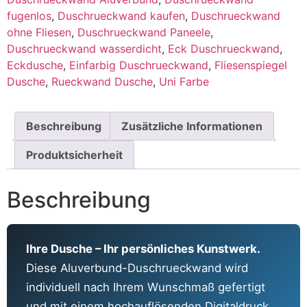
fugenlos
,
Duschrueckwand kaufen
,
Duschrueckwand
ohne Fliesen
,
Duschrueckwand Paneele
,
Duschrueckwand wasserdicht
,
Eck Duschrueckwand
,
Eckdusche
,
Einfarbig Duschrueckwand
,
Fliesenspiegel
Dusche
,
Rueckwand Dusche
,
Uni Farbe
Beschreibung
Zusätzliche Informationen
Produktsicherheit
Beschreibung
Ihre Dusche – Ihr persönliches Kunstwerk.
Diese Aluverbund-Duschrueckwand wird
individuell nach Ihrem Wunschmaß gefertigt
und mit einem hochauflösenden Digitaldruck