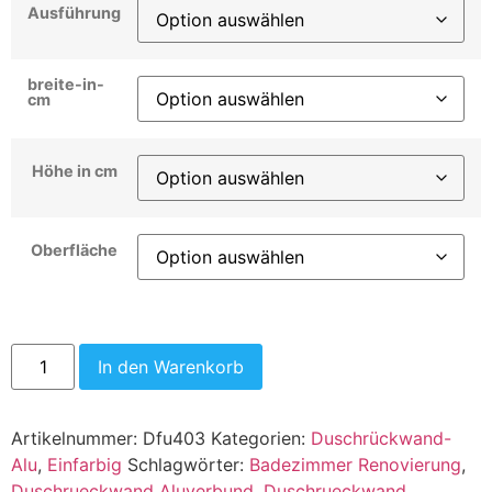
Ausführung
breite-in-
cm
Höhe in cm
Oberfläche
In den Warenkorb
Artikelnummer:
Dfu403
Kategorien:
Duschrückwand-
Alu
,
Einfarbig
Schlagwörter:
Badezimmer Renovierung
,
Duschrueckwand Aluverbund
,
Duschrueckwand