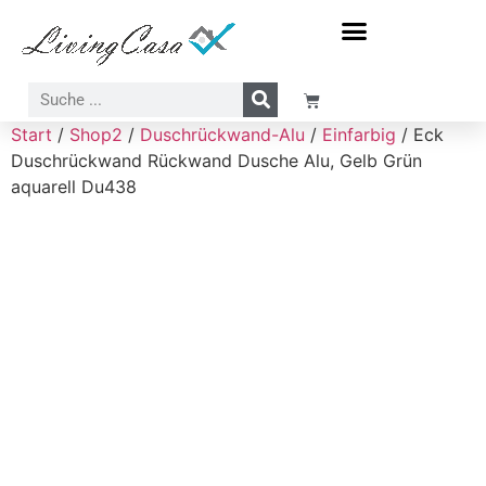
Meer-Sonne-Strand Motive
Wasserfall-Wasser-Natur Motive
Start
/
Shop2
/
Duschrückwand-Alu
/
Einfarbig
/ Eck
Duschrückwand Rückwand Dusche Alu, Gelb Grün
aquarell Du438