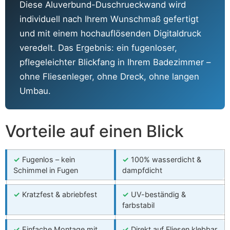
Diese Aluverbund-Duschrueckwand wird
individuell nach Ihrem Wunschmaß gefertigt
und mit einem hochauflösenden Digitaldruck
veredelt. Das Ergebnis: ein fugenloser,
pflegeleichter Blickfang in Ihrem Badezimmer –
ohne Fliesenleger, ohne Dreck, ohne langen
Umbau.
Vorteile auf einen Blick
✓
Fugenlos – kein
✓
100% wasserdicht &
Schimmel in Fugen
dampfdicht
✓
Kratzfest & abriebfest
✓
UV-beständig &
farbstabil
✓
Einfache Montage mit
✓
Direkt auf Fliesen klebbar