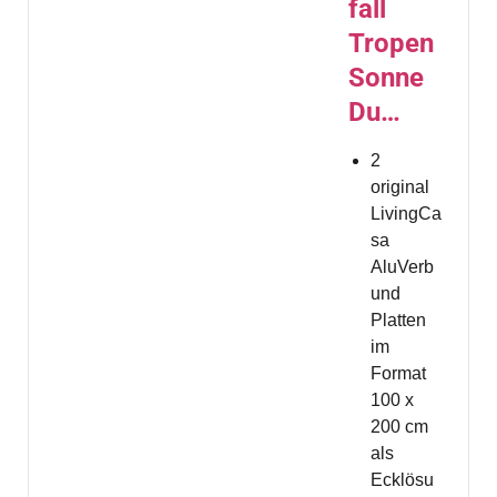
fall
Tropen
Sonne
Du…
2
original
LivingCa
sa
AluVerb
und
Platten
im
Format
100 x
200 cm
als
Ecklösu