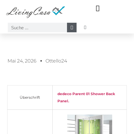
Meer-Sonne-Strand Motive
Wasserfall-Wasser-Natur Motive
Mai 24, 2026
Ottello24
dedeco Parent 01 Shower Back
Überschrift
Panel.