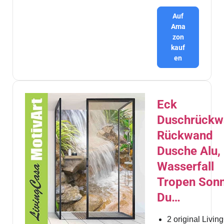
Auf
Ama
zon
kauf
en
Eck
Duschrückw
Rückwand
Dusche Alu,
Wasserfall
Tropen Son
Du…
2 original Livi