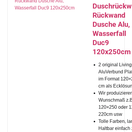
Duschrückw
Rückwand
Dusche Alu,
Wasserfall
Duc9
120x250cm
2 original Livi
AluVerbund Pla
im Format 120×
cm als Ecklösu
Wir produizieren
Wunschmaß z.B
120×250 oder 1
220cm usw
Tolle Farben, l
Haltbar einfach