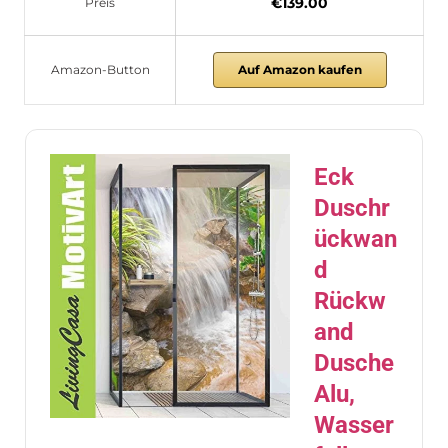
€139.00
Preis
Amazon-Button
Auf Amazon kaufen
Eck
Duschr
ückwan
d
Rückw
and
Dusche
Alu,
Wasser