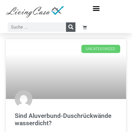
Meer-Sonne-Strand Motive
Wasserfall-Wasser-Natur Motive
UNCATEGORIZED
Sind Aluverbund-Duschrückwände
wasserdicht?